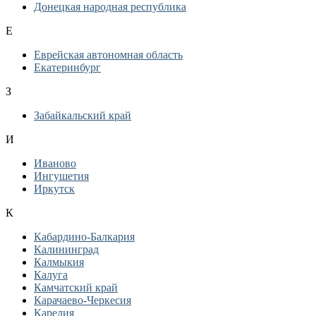
Донецкая народная республика
Е
Еврейская автономная область
Екатеринбург
З
Забайкальский край
И
Иваново
Ингушетия
Иркутск
К
Кабардино-Балкария
Калининград
Калмыкия
Калуга
Камчатский край
Карачаево-Черкесия
Карелия