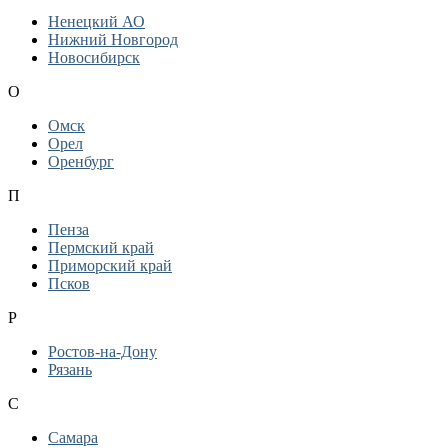
Ненецкий АО
Нижний Новгород
Новосибирск
О
Омск
Орел
Оренбург
П
Пенза
Пермский край
Приморский край
Псков
Р
Ростов-на-Дону
Рязань
С
Самара