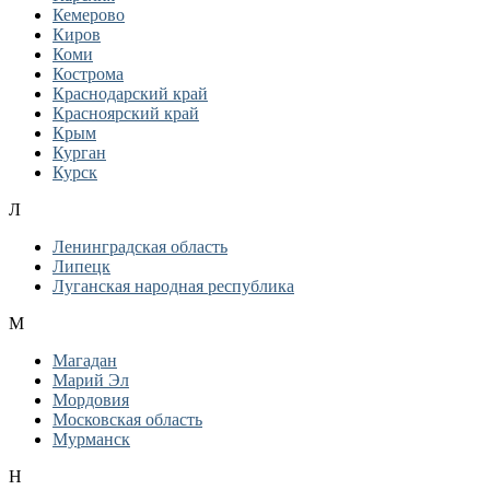
Кемерово
Киров
Коми
Кострома
Краснодарский край
Красноярский край
Крым
Курган
Курск
Л
Ленинградская область
Липецк
Луганская народная республика
М
Магадан
Марий Эл
Мордовия
Московская область
Мурманск
Н