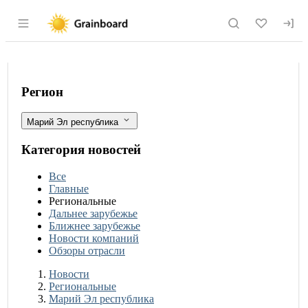
Раздел навигации по сайту grainboard.
В Марий Эл зерновые культуры убран
Фильтры
Регион
Марий Эл республика
Категория новостей
Все
Главные
Региональные
Дальнее зарубежье
Ближнее зарубежье
Новости компаний
Обзоры отрасли
Новости
Разделы
Новости
Региональные
Марий Эл республика