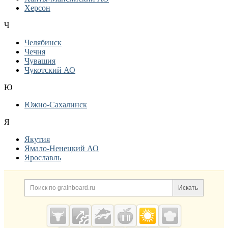
Херсон
Ч
Челябинск
Чечня
Чувашия
Чукотский АО
Ю
Южно-Сахалинск
Я
Якутия
Ямало-Ненецкий АО
Ярославль
Дополнительная информация
Поиск по сайту и ссылк
Искать
Cсылки на полезные проекты