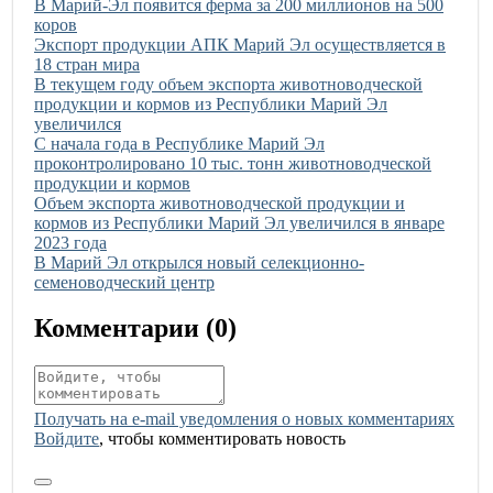
Иллюстрация новости
В Марий-Эл появится ферма за 200 миллионов на 500
коров
Иллюстрация новости
Экспорт продукции АПК Марий Эл осуществляется в
18 стран мира
Иллюстрация новости
В текущем году объем экспорта животноводческой
продукции и кормов из Республики Марий Эл
увеличился
Иллюстрация новости
С начала года в Республике Марий Эл
проконтролировано 10 тыс. тонн животноводческой
продукции и кормов
Иллюстрация новости
Объем экспорта животноводческой продукции и
кормов из Республики Марий Эл увеличился в январе
2023 года
Иллюстрация новости
В Марий Эл открылся новый селекционно-
семеноводческий центр
Комментарии (
0
)
Получать на e‑mail уведомления о новых комментариях
Войдите
, чтобы комментировать новость