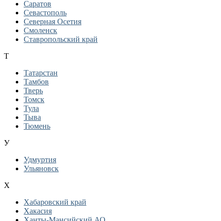
Саратов
Севастополь
Северная Осетия
Смоленск
Ставропольский край
Т
Татарстан
Тамбов
Тверь
Томск
Тула
Тыва
Тюмень
У
Удмуртия
Ульяновск
Х
Хабаровский край
Хакасия
Ханты-Мансийский АО